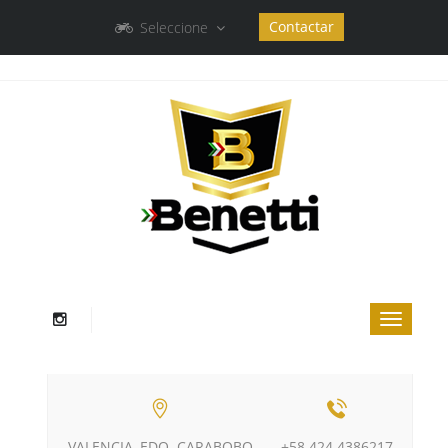
Contactar
Seleccione
VALENCIA, EDO. CARABOBO
+58 424 4386217